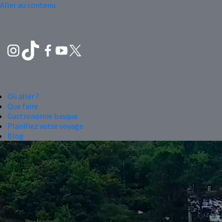
Aller au contenu
Où aller ?
Que faire
Gastronomie basque
Planifiez votre voyage
Blog