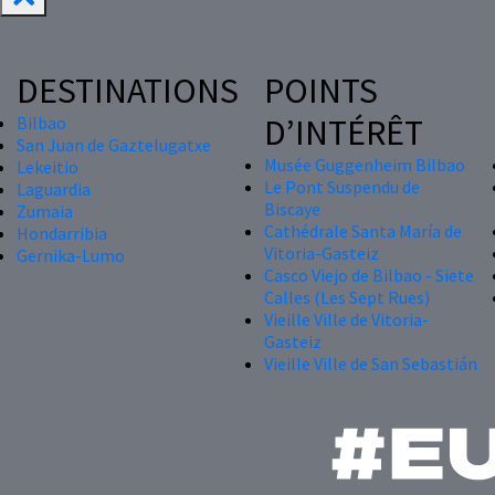
DESTINATIONS
POINTS
D’INTÉRÊT
Bilbao
San Juan de Gaztelugatxe
Musée Guggenheim Bilbao
Lekeitio
Le Pont Suspendu de
Laguardia
Biscaye
Zumaia
Cathédrale Santa María de
Hondarribia
Vitoria-Gasteiz
Gernika-Lumo
Casco Viejo de Bilbao - Siete
Calles (Les Sept Rues)
Vieille Ville de Vitoria-
Gasteiz
Vieille Ville de San Sebastián