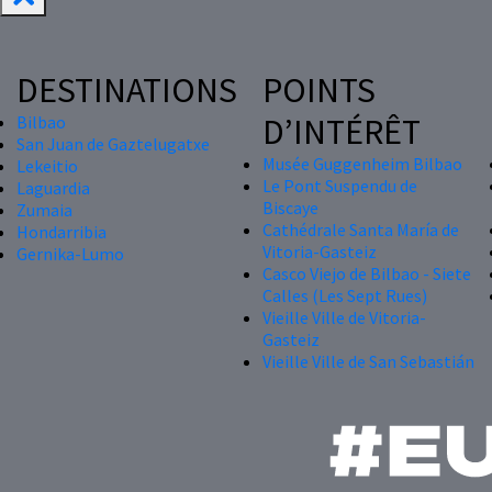
DESTINATIONS
POINTS
D’INTÉRÊT
Bilbao
San Juan de Gaztelugatxe
Musée Guggenheim Bilbao
Lekeitio
Le Pont Suspendu de
Laguardia
Biscaye
Zumaia
Cathédrale Santa María de
Hondarribia
Vitoria-Gasteiz
Gernika-Lumo
Casco Viejo de Bilbao - Siete
Calles (Les Sept Rues)
Vieille Ville de Vitoria-
Gasteiz
Vieille Ville de San Sebastián