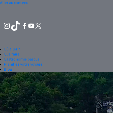
Aller au contenu
Où aller ?
Que faire
Gastronomie basque
Planifiez votre voyage
Blog