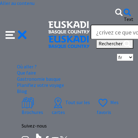
Aller au contenu
Text
Rechercher
Sé
Où aller ?
Que faire
Gastronomie basque
Planifiez votre voyage
Blog
Tout sur les
Mes
Brochures
cartes
favoris
Suivez-nous