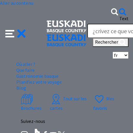
Aller au contenu
Text
Rechercher
Sé
Où aller ?
Que faire
Gastronomie basque
Planifiez votre voyage
Blog
Tout sur les
Mes
Brochures
cartes
favoris
Suivez-nous