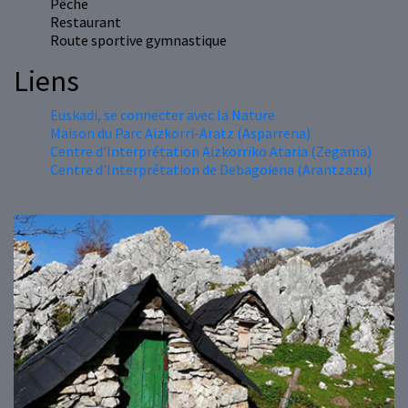
Pêche
Restaurant
Route sportive gymnastique
Liens
Euskadi, se connecter avec la Nature
Maison du Parc Aizkorri-Aratz (Asparrena)
Centre d'Interprétation Aizkorriko Ataria (Zegama)
Centre d'Interprétation de Debagoiena (Arantzazu)
Previous
Next