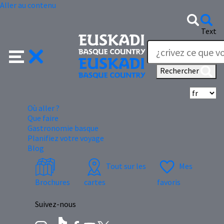
Aller au contenu
Text
Rechercher
Sé
Où aller ?
Que faire
Gastronomie basque
Planifiez votre voyage
Blog
Tout sur les
Mes
Brochures
cartes
favoris
Suivez-nous