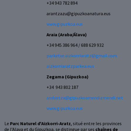
+34 943 782 894
arantzazu@gipuzkoanatura.eus
www.gipuzkoa.eus
Araia (Araba/Álava)
+34 945 386 964 / 688 629 932
parketxe.aizkorriaratz@gmail.com
aizkorriaratzparkea.eus
Zegama (Gipuzkoa)
+34 943 802 187
anduetza@gipuzkoamendizmendi.net
www.gipuzkoa.eus
Le
Parc Naturel d'Aizkorri-Aratz
, situé entre les provinces
de l’Alava et du Gipuzkoa, se distingue par ses
chaînes de