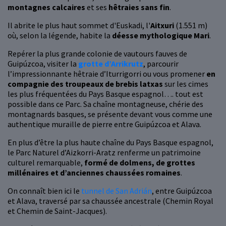
montagnes calcaires
et ses
hêtraies sans fin
.
Il abrite le plus haut sommet d'Euskadi, l'
Aitxuri
(1.551 m)
où, selon la légende, habite la
déesse mythologique Mari
.
Repérer la plus grande colonie de vautours fauves de
Guipúzcoa, visiter la
grotte d’Arrikrutz
, parcourir
l’impressionnante hêtraie d’Iturrigorri ou vous promener
en
compagnie des troupeaux de brebis latxas
sur les cimes
les plus fréquentées du Pays Basque espagnol…. tout est
possible dans ce Parc. Sa chaîne montagneuse, chérie des
montagnards basques, se présente devant vous comme une
authentique muraille de pierre entre Guipúzcoa et Alava.
En plus d’être la plus haute chaîne du Pays Basque espagnol,
le Parc Naturel d’Aizkorri-Aratz renferme un patrimoine
culturel remarquable,
formé de dolmens, de grottes
millénaires et d’anciennes chaussées romaines
.
On connaît bien ici le
tunnel de San Adrián
, entre Guipúzcoa
et Alava, traversé par sa chaussée ancestrale (Chemin Royal
et Chemin de Saint-Jacques).