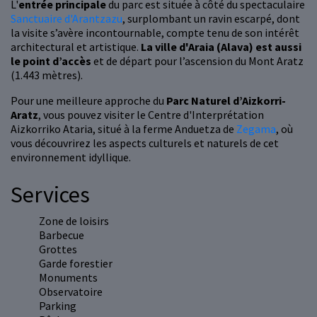
L'
entrée principale
du parc est située à côté du spectaculaire
Sanctuaire d'Arantzazu
, surplombant un ravin escarpé, dont
la visite s’avère incontournable, compte tenu de son intérêt
architectural et artistique.
La ville d'Araia (Alava) est aussi
le point d’accès
et de départ pour l’ascension du Mont Aratz
(1.443 mètres).
Pour une meilleure approche du
Parc Naturel d’Aizkorri-
Aratz
, vous pouvez visiter le Centre d'Interprétation
Aizkorriko Ataria, situé à la ferme Anduetza de
Zegama
, où
vous découvrirez les aspects culturels et naturels de cet
environnement idyllique.
Services
Zone de loisirs
Barbecue
Grottes
Garde forestier
Monuments
Observatoire
Parking