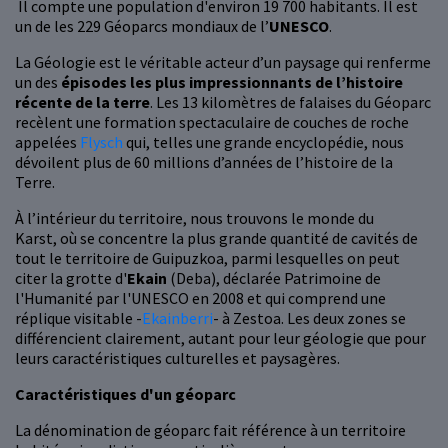
Il compte une population d'environ 19 700 habitants. Il est
un de les 229 Géoparcs mondiaux de l’
UNESCO
.
La Géologie est le véritable acteur d’un paysage qui renferme
un des
épisodes les plus impressionnants de l’histoire
récente de la terre
. Les 13 kilomètres de falaises du Géoparc
recèlent une formation spectaculaire de couches de roche
appelées
Flysch
qui, telles une grande encyclopédie, nous
dévoilent plus de 60 millions d’années de l’histoire de la
Terre.
À l’intérieur du territoire, nous trouvons le monde du
Karst, où se concentre la plus grande quantité de cavités de
tout le territoire de Guipuzkoa, parmi lesquelles on peut
citer la grotte d'
Ekain
(Deba), déclarée Patrimoine de
l'Humanité par l'UNESCO en 2008 et qui comprend une
réplique visitable -
Ekainberri
- à Zestoa. Les deux zones se
différencient clairement, autant pour leur géologie que pour
leurs caractéristiques culturelles et paysagères.
Caractéristiques d'un géoparc
La dénomination de géoparc fait référence à un territoire