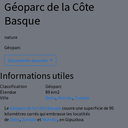
Géoparc de la Côte
Basque
nature
Géoparc
Documents associés
Informations utiles
Classification
Géoparc
Étendue
89 km2
Ville
Deba
,
Mutriku
,
Zumaia
Le
Géoparc de la Côte Basque
couvre une superficie de 90
kilomètres carrés qui embrasse les localités
de
Deba
,
Zumaia
et
Mutriku
, en Gipuzkoa.