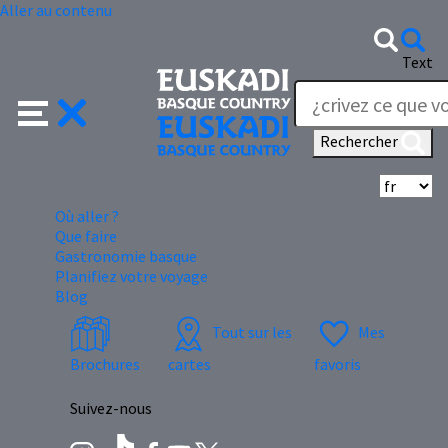
Aller au contenu
Text
Rechercher
Sé
Où aller ?
Que faire
Gastronomie basque
Planifiez votre voyage
Blog
Tout sur les
Mes
Brochures
cartes
favoris
Suivez-nous