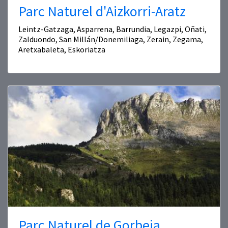
Parc Naturel d'Aizkorri-Aratz
Leintz-Gatzaga, Asparrena, Barrundia, Legazpi, Oñati,
Zalduondo, San Millán/Donemiliaga, Zerain, Zegama,
Aretxabaleta, Eskoriatza
Parc Naturel de Gorbeia