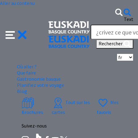
Aller au contenu
Text
Rechercher
Sé
Où aller ?
Que faire
Gastronomie basque
Planifiez votre voyage
Blog
Tout sur les
Mes
Brochures
cartes
favoris
Suivez-nous