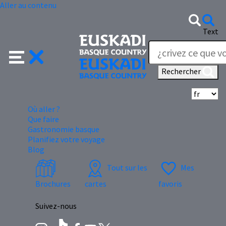
Aller au contenu
Text
Rechercher
Sé
Où aller ?
Que faire
Gastronomie basque
Planifiez votre voyage
Blog
Tout sur les
Mes
Brochures
cartes
favoris
Suivez-nous