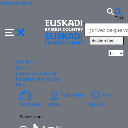
Aller au contenu
Text
Rechercher
Sé
Où aller ?
Que faire
Gastronomie basque
Planifiez votre voyage
Blog
Tout sur les
Mes
Brochures
cartes
favoris
Suivez-nous