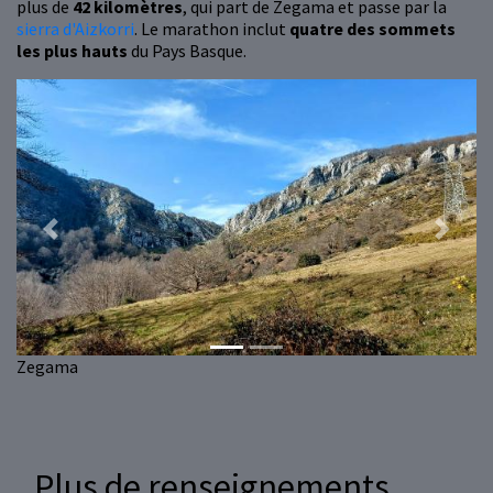
plus de
42 kilomètres
, qui part de Zegama et passe par la
sierra d'Aizkorri
. Le marathon inclut
quatre des sommets
les plus hauts
du Pays Basque.
Previous
Next
Zegama
Plus de renseignements