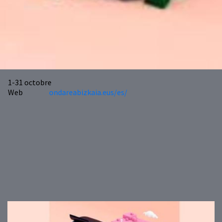
1-31
octobre
Web
ondareabizkaia.eus/es/