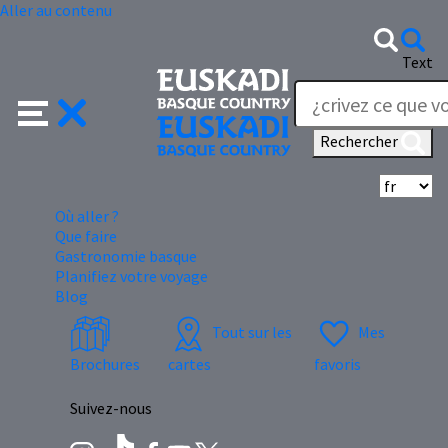
Aller au contenu
Text
Rechercher
Sé
Où aller ?
Que faire
Gastronomie basque
Planifiez votre voyage
Blog
Tout sur les
Mes
Brochures
cartes
favoris
Suivez-nous