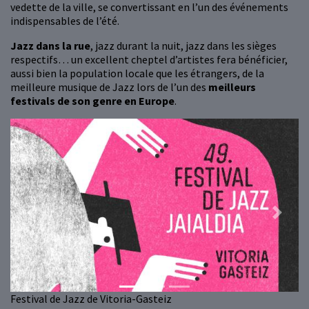
vedette de la ville, se convertissant en l’un des événements
indispensables de l’été.
Jazz dans la rue
, jazz durant la nuit, jazz dans les sièges
respectifs… un excellent cheptel d’artistes fera bénéficier,
aussi bien la population locale que les étrangers, de la
meilleure musique de Jazz lors de l’un des
meilleurs
festivals de son genre en Europe
.
Previous
Next
Festival de Jazz de Vitoria-Gasteiz