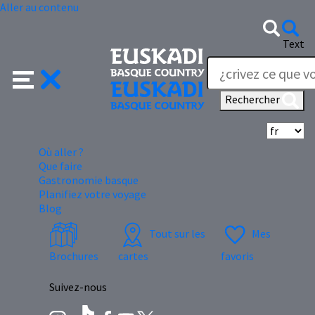
Aller au contenu
Text
Rechercher
Sé
Où aller ?
Que faire
Gastronomie basque
Planifiez votre voyage
Blog
Tout sur les
Mes
Brochures
cartes
favoris
Suivez-nous